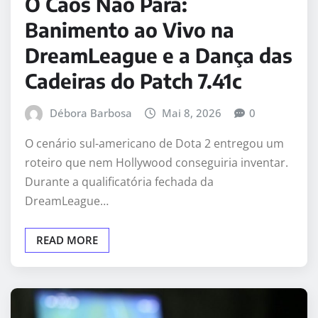
O Caos Não Para:
Banimento ao Vivo na
DreamLeague e a Dança das
Cadeiras do Patch 7.41c
Débora Barbosa
Mai 8, 2026
0
O cenário sul-americano de Dota 2 entregou um
roteiro que nem Hollywood conseguiria inventar.
Durante a qualificatória fechada da
DreamLeague…
READ MORE