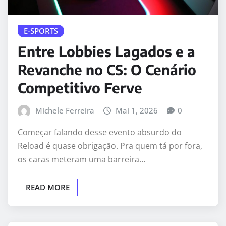
E-SPORTS
Entre Lobbies Lagados e a
Revanche no CS: O Cenário
Competitivo Ferve
Michele Ferreira
Mai 1, 2026
0
Começar falando desse evento absurdo do
Reload é quase obrigação. Pra quem tá por fora,
os caras meteram uma barreira…
READ MORE