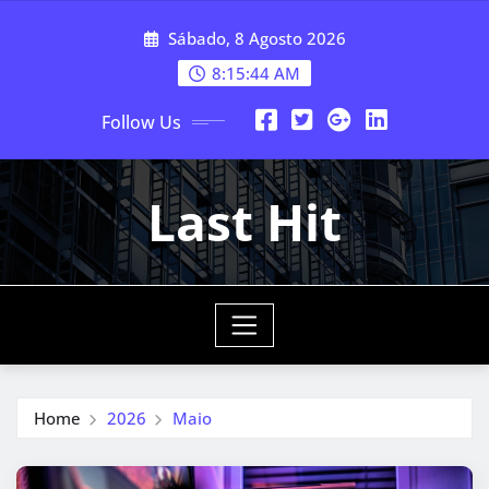
Skip
Sábado, 8 Agosto 2026
to
content
8:15:45 AM
Follow Us
Last Hit
Home
2026
Maio