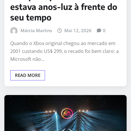
estava anos-luz à frente do
seu tempo
Márcia Martins
Mai 12, 2026
0
Quando o Xbox original chegou ao mercado em
2001 custando US$ 299, o recado foi bem claro: a
Microsoft não…
READ MORE