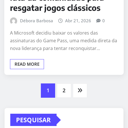
resgatar jogos clássicos
Débora Barbosa
Abr 21, 2026
0
A Microsoft decidiu baixar os valores das
assinaturas do Game Pass, uma medida direta da
nova liderança para tentar reconquistar…
READ MORE
Paginação
1
2
dos
PESQUISAR
conteúdos