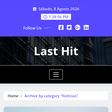
Skip
Sábado, 8 Agosto 2026
to
content
7:38:58 PM
Follow Us
Last Hit
Home
Archive by category "Notícias"