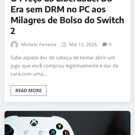
Era sem DRM no PC aos
Milagres de Bolso do Switch
2
Michele Ferreira
Mai 13, 2026
0
Sabe aquela dor de cabeça de tentar abrir um
jogo que você comprou legitimamente e dar de
cara com uma…
READ MORE