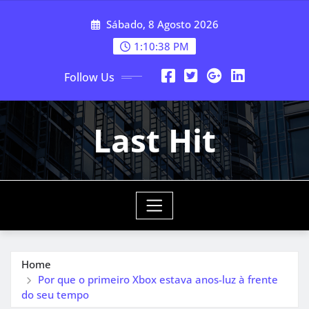
Skip
Sábado, 8 Agosto 2026
to
content
1:10:40 PM
Follow Us
Last Hit
Home
Por que o primeiro Xbox estava anos-luz à frente
do seu tempo