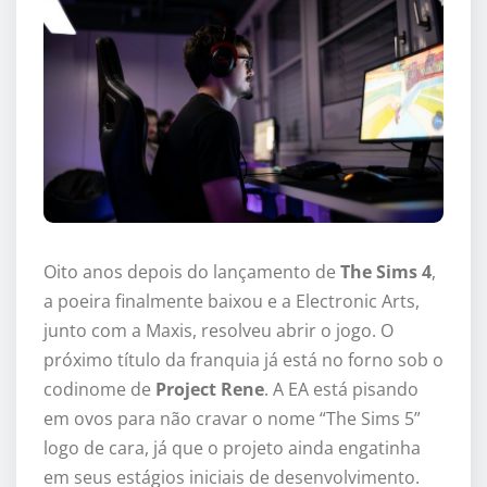
Oito anos depois do lançamento de
The Sims 4
,
a poeira finalmente baixou e a Electronic Arts,
junto com a Maxis, resolveu abrir o jogo. O
próximo título da franquia já está no forno sob o
codinome de
Project Rene
. A EA está pisando
em ovos para não cravar o nome “The Sims 5”
logo de cara, já que o projeto ainda engatinha
em seus estágios iniciais de desenvolvimento.