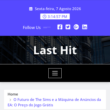
Skip
Sexta-feira, 7 Agosto 2026
to
content
3:14:59 PM
Follow Us
Last Hit
Home
O Futuro de The Sims e a Máquina de Anúncios da
EA: O Preço do Jogo Grátis