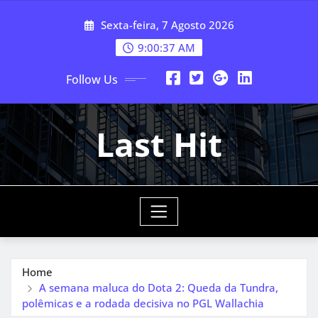
Skip
Sexta-feira, 7 Agosto 2026
to
content
9:00:38 AM
Follow Us
Last Hit
Home
A semana maluca do Dota 2: Queda da Tundra,
polêmicas e a rodada decisiva no PGL Wallachia