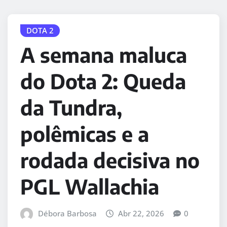
DOTA 2
A semana maluca
do Dota 2: Queda
da Tundra,
polêmicas e a
rodada decisiva no
PGL Wallachia
Débora Barbosa
Abr 22, 2026
0